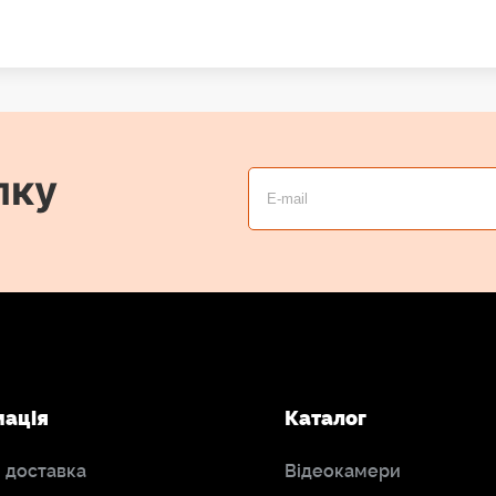
лку
мація
Каталог
і доставка
Відеокамери