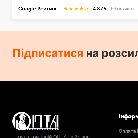
Google Рейтинг:
★
★
★
★
½
4.8/5
66 отзывов
Підписатися
на розси
Інфор
Оплата 
Група компаній ОПТА здійснює