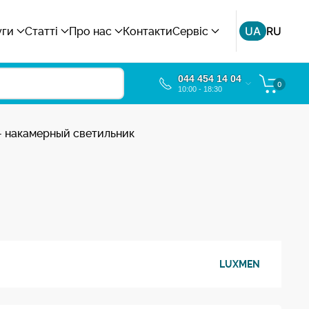
UA
RU
уги
Статті
Про нас
Контакти
Сервіс
044 454 14 04
0
10:00 - 18:30
- накамерный светильник
LUXMEN