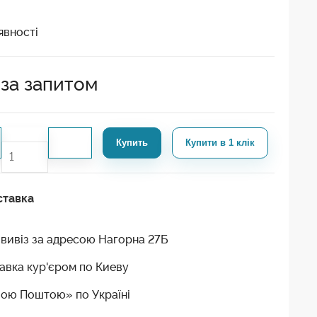
явності
 за запитом
Купить
Купити в 1 клік
ставка
вивіз за адресою Нагорна 27Б
авка кур'єром по Киеву
ою Поштою» по Україні