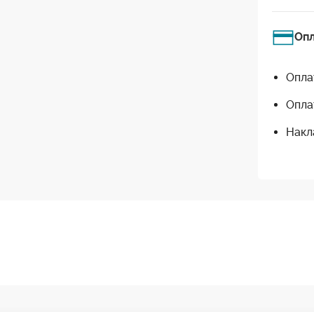
Оп
Опла
Опла
Накл