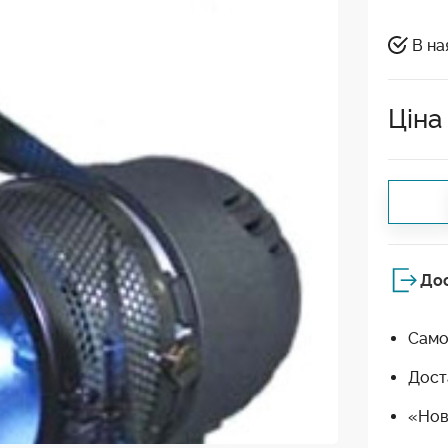
В на
Ціна
До
Само
Дост
«Нов