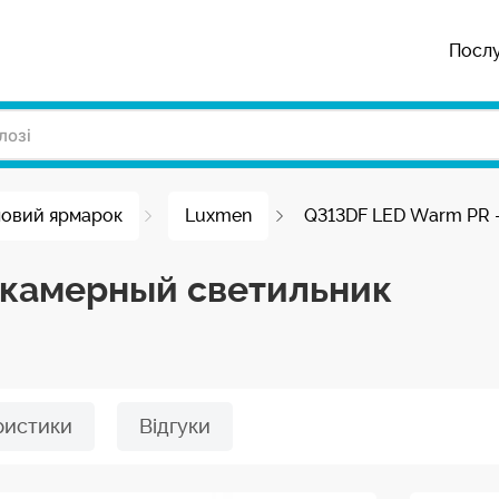
Посл
ловий ярмарок
Luxmen
Q313DF LED Warm PR 
акамерный светильник
ристики
Відгуки