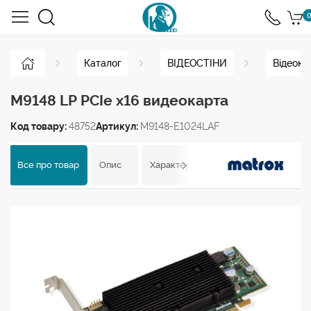
0
Каталог
ВІДЕОСТІНИ
Відеокар
M9148 LP PCIe x16 видеокарта
Код товару:
48752
Артикул:
M9148-E1024LAF
Все про товар
Опис
Характеристики
Відгуки