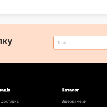
лку
мація
Каталог
і доставка
Відеокамери