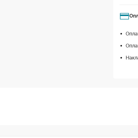
Оп
Опла
Опла
Накл