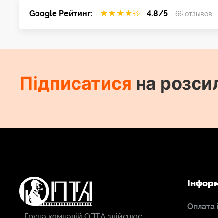
Google Рейтинг:
★
★
★
★
½
4.8/5
66 отзывов
Підписатися
на розси
Інфор
Оплата 
Група компаній ОПТА здійснює