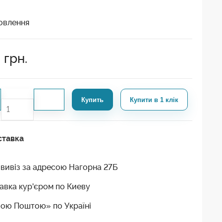
овлення
9
грн.
Купить
Купити в 1 клік
ставка
вивіз за адресою Нагорна 27Б
авка кур'єром по Киеву
ою Поштою» по Україні