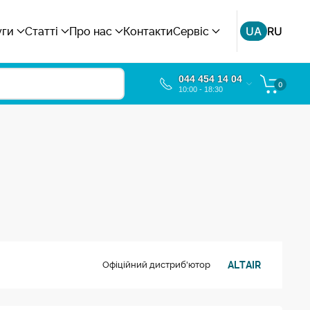
UA
RU
уги
Статті
Про нас
Контакти
Сервіс
044 454 14 04
0
10:00 - 18:30
ALTAIR
Офіційний дистриб'ютор