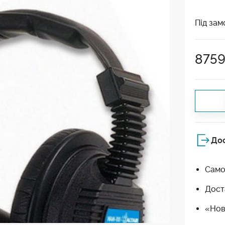
Під зам
875
До
Само
Дост
«Нов