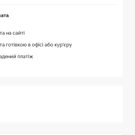
лата
та на сайті
та готівкою в офісі або кур'єру
адений платіж