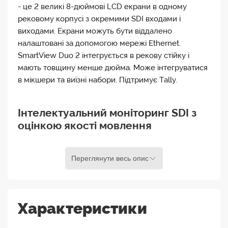
- це 2 великі 8-дюймові LCD екрани в одному
рековому корпусі з окремими SDI входами і
виходами. Екрани можуть бути віддалено
налаштовані за допомогою мережі Ethernet.
SmartView Duo 2 інтегрується в рекову стійку і
мають товщину менше дюйма. Може інтегруватися
в мікшери та виїзні набори. Підтримує Tally.
Інтелектуальний моніторинг SDI з
оцінкою якості мовлення
Якщо вам потрібен високоякісний SDI-моніторинг,
Переглянути весь опис
монітори SmartView – ідеальне рішення. Монітори
SmartView надзвичайно тонкі та легкі, тому
ідеально підходять як для мовлення, так і для
портативного використання, а також автоматично
Характеристики
перемикаються між відеоформатами SD, HD та 3G-
SDI. Є 2 відмінні моделі: SmartView Duo має 2