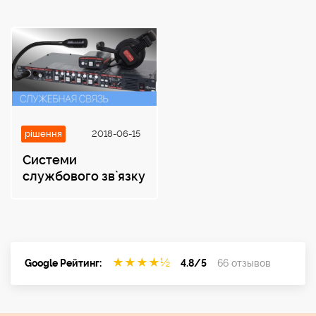
рішення
2018-06-15
Системи
службового зв`язку
★
★
★
★
½
Google Рейтинг:
4.8/5
66 отзывов