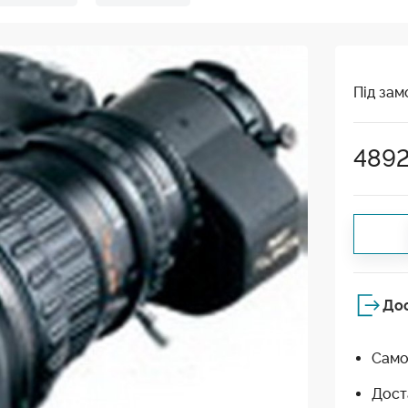
Під зам
489
До
Само
Дост