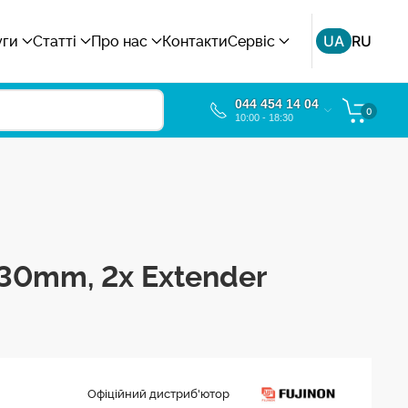
UA
RU
уги
Статті
Про нас
Контакти
Сервіс
044 454 14 04
0
10:00 - 18:30
130mm, 2x Extender
Офіційний дистриб'ютор