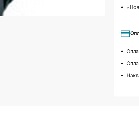
«Нов
Оп
Опла
Опла
Накл