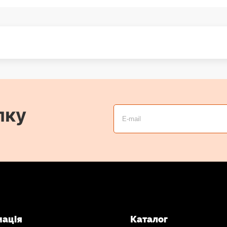
лку
мація
Каталог