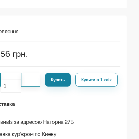
овлення
256
грн.
Купить
Купити в 1 клік
ставка
вивіз за адресою Нагорна 27Б
авка кур'єром по Киеву