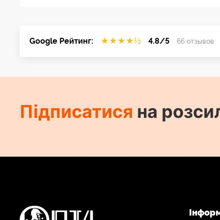
Google Рейтинг:
★
★
★
★
½
4.8/5
66 отзывов
Підписатися
на розси
Інфор