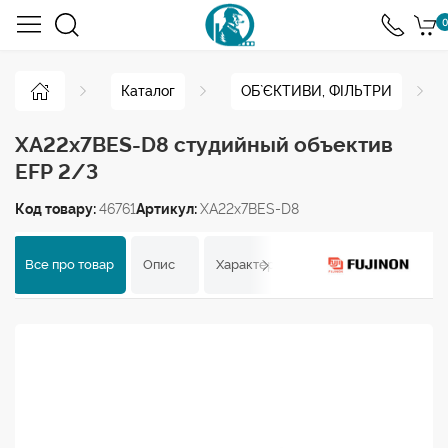
0
Каталог
ОБ`ЄКТИВИ, ФІЛЬТРИ
XA22x7BES-D8 студийный объектив
EFP 2/3
Код товару:
46761
Артикул:
XA22x7BES-D8
Все про товар
Опис
Характеристики
Відгуки