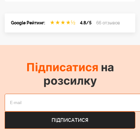
★
★
★
★
½
Google Рейтинг:
4.8/5
66 отзывов
Підписатися
на
розсилку