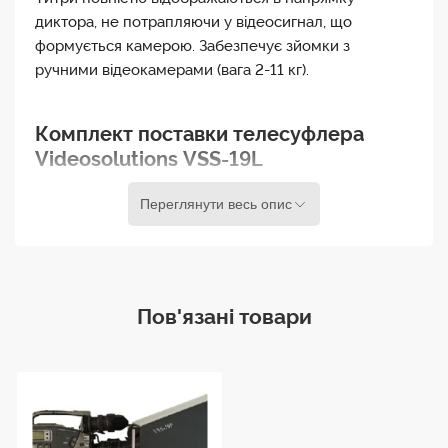
диктора, не потрапляючи у відеосигнал, що
формується камерою. Забезпечує зйомки з
ручними відеокамерами (вага 2-11 кг).
Комплект поставки телесуфлера
Videosolutions VSS-19L
Тубус із напівпрозорим дзеркалом розмірами
Переглянути весь опис
450 х 480 мм
Несучу платформу
19-ти дюймовий кольоровий TFT монітор та
кабелі до нього
Пов'язані товари
Педаль управління з кабелем
Спеціалізоване програмне забезпечення VSPro
Платформа виготовлена з легкого алюмінієвого
профілю, на якому розміщені рухомі майданчики