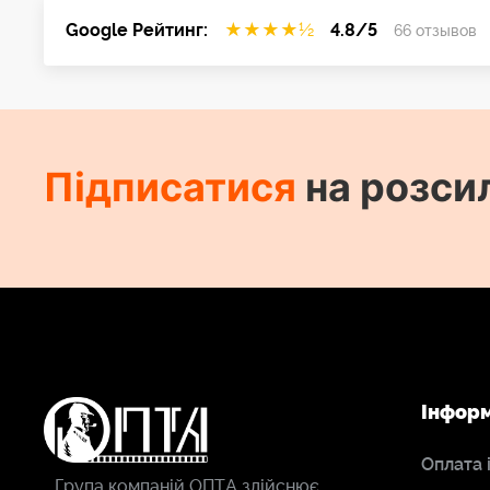
Google Рейтинг:
★
★
★
★
½
4.8/5
66 отзывов
Підписатися
на розси
Інфор
Оплата 
Група компаній ОПТА здійснює