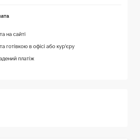
лата
та на сайті
та готівкою в офісі або кур'єру
адений платіж