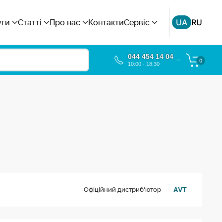
UA
RU
уги
Статті
Про нас
Контакти
Сервіс
044 454 14 04
0
10:00 - 18:30
AVT
Офіційний дистриб'ютор