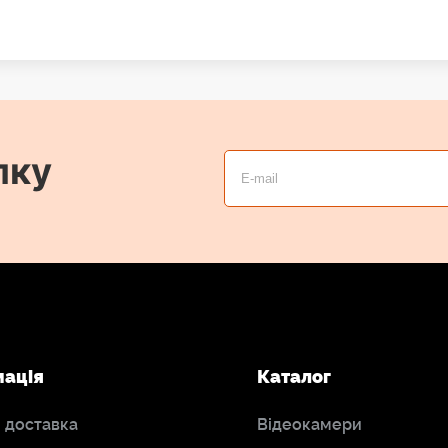
лку
мація
Каталог
і доставка
Відеокамери