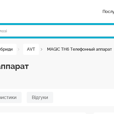
Посл
ібриди
AVT
MAGIC TH6 Телефонный аппарат
аппарат
ристики
Відгуки