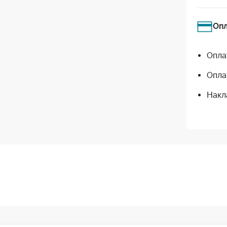
Оп
Опла
Опла
Накл