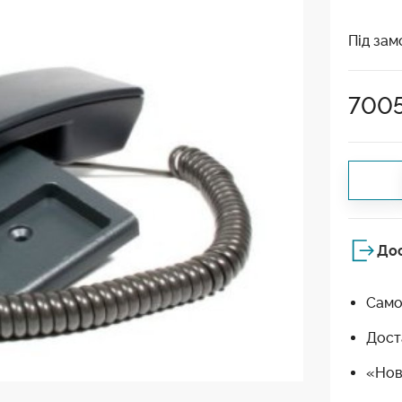
Під зам
700
До
Само
Дост
«Нов