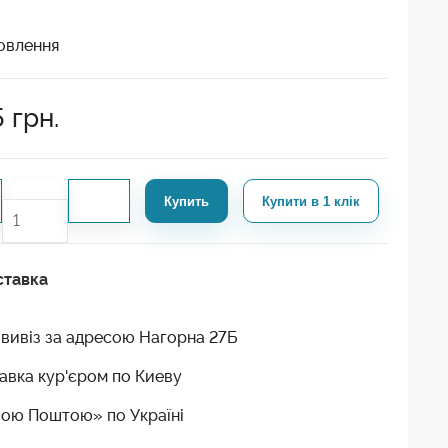
овлення
5
грн.
Купить
Купити в 1 клік
ставка
вивіз за адресою Нагорна 27Б
авка кур'єром по Киеву
ою Поштою» по Україні