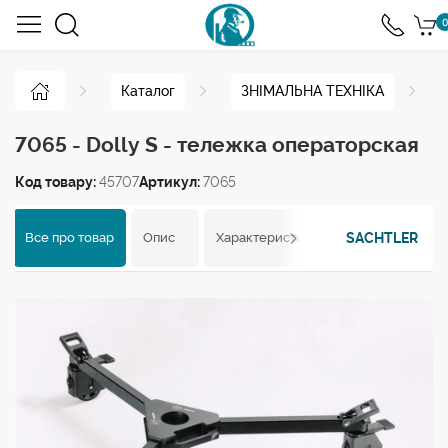
0
Каталог
ЗНІМАЛЬНА ТЕХНІКА
7065 - Dolly S - тележка операторская
Код товару:
45707
Артикул:
7065
SACHTLER
Все про товар
Опис
Характеристики
Відгуки