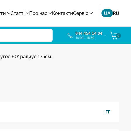
UA
RU
уги
Статті
Про нас
Контакти
Сервіс
044 454 14 04
0
10:00 - 18:30
угол 90° радиус 135см.
IFF