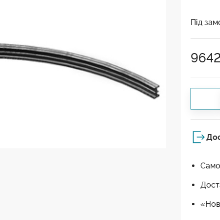
Під зам
964
До
Само
Дост
«Нов