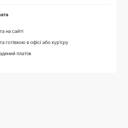
лата
та на сайті
та готівкою в офісі або кур'єру
адений платіж