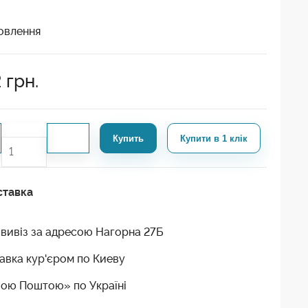
овлення
2
грн.
Купить
Купити в 1 клік
ставка
вивіз за адресою Нагорна 27Б
авка кур'єром по Киеву
ою Поштою» по Україні