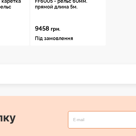
 каретка
FF6005 - рельс 60мм.
рельс
прямой длина 5м.
9458
грн.
Під замовлення
лку