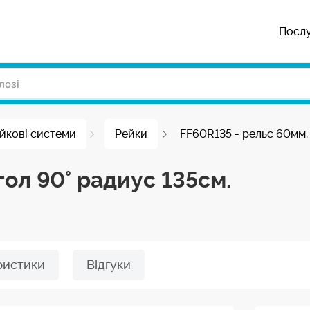
Посл
ейкові системи
Рейки
FF60R135 - рельс 60мм. 
гол 90° радиус 135см.
ристики
Відгуки