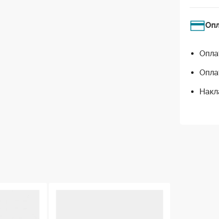
Оп
Опла
Опла
Накл