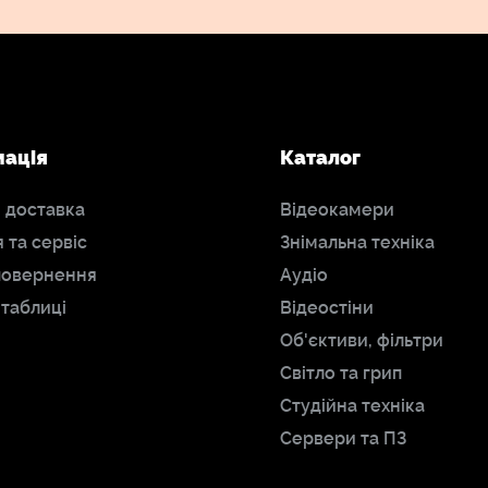
мація
Каталог
і доставка
Відеокамери
я та сервіс
Знімальна техніка
повернення
Аудіо
 таблиці
Відеостіни
Об'єктиви, фільтри
Світло та грип
Студійна техніка
Сервери та ПЗ