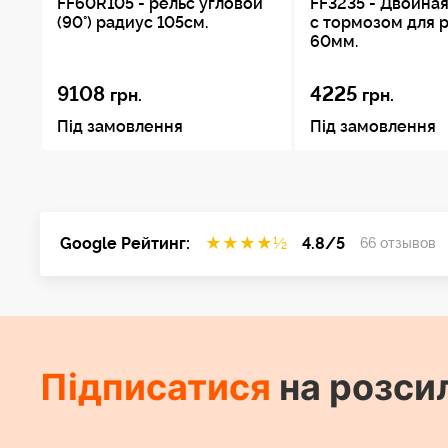
FF60R105 - рельс угловой
FF3235 - Двойная
(90°) радиус 105см.
с тормозом для 
60мм.
9108
4225
грн.
грн.
Під замовлення
Під замовлення
Google Рейтинг:
★
★
★
★
½
4.8/5
66 отзывов
Підписатися
на розси