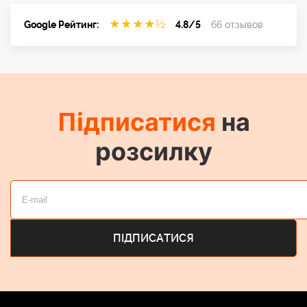
★
★
★
★
½
Google Рейтинг:
4.8/5
66 отзывов
Підписатися
на
розсилку