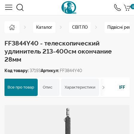
0
Каталог
СВІТЛО
Підвісні рей
FF3844Y40 - телескопический
удлинитель 213-400см окончание
28мм
Код товару:
37193
Артикул:
FF3844Y40
IFF
Все про товар
Опис
Характеристики
Відгуки