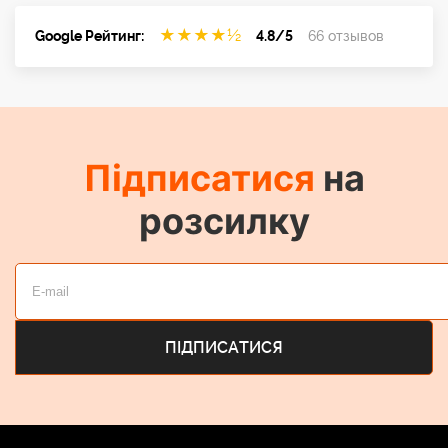
★
★
★
★
½
Google Рейтинг:
4.8/5
66 отзывов
Підписатися
на
розсилку