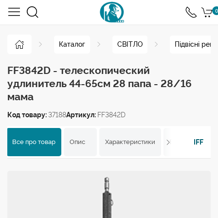
0
Каталог
СВІТЛО
Підвісні рей
FF3842D - телескопический
удлинитель 44-65см 28 папа - 28/16
мама
Код товару:
37188
Артикул:
FF3842D
IFF
Все про товар
Опис
Характеристики
Відгуки