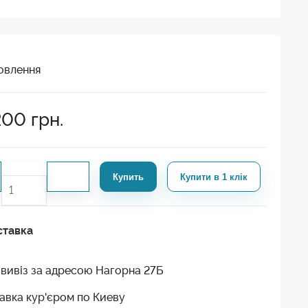
овлення
200
грн.
Купить
Купити в 1 клік
ставка
вивіз за адресою Нагорна 27Б
авка кур'єром по Киеву