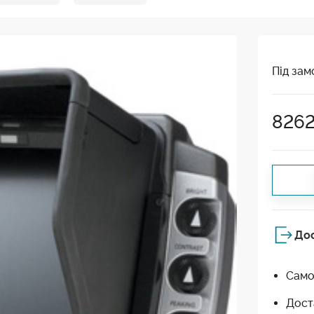
Під зам
826
До
Само
Дост