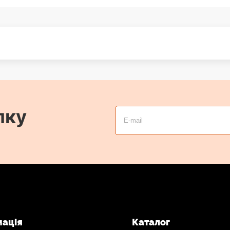
лку
мація
Каталог