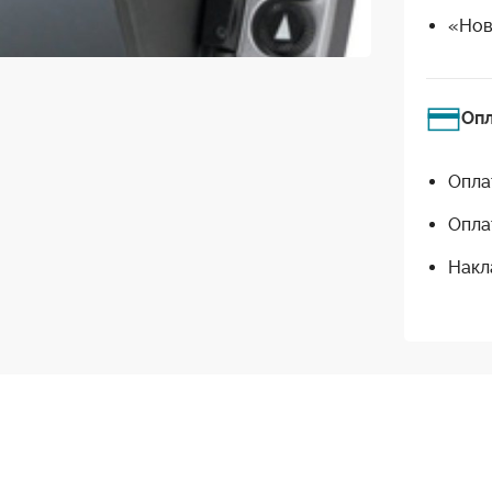
«Нов
Оп
Опла
Опла
Накл