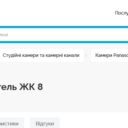
Посл
Студійні камери та камерні канали
Камери Panaso
тель ЖК 8
ристики
Відгуки