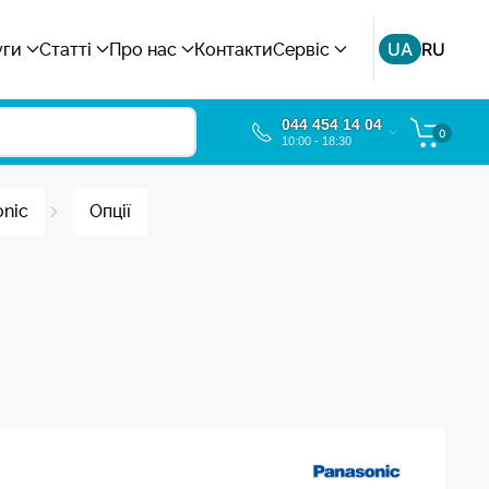
UA
RU
уги
Статті
Про нас
Контакти
Сервіс
044 454 14 04
0
10:00 - 18:30
nic
Опції