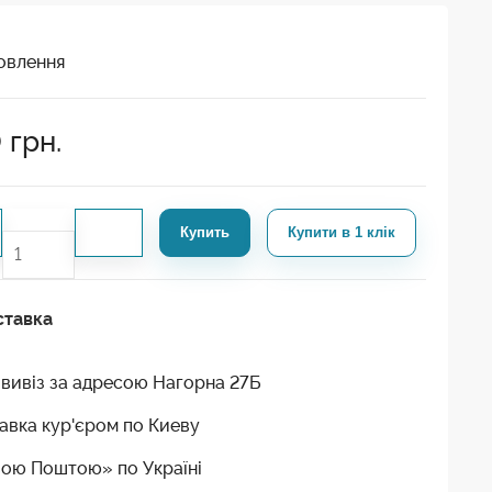
овлення
0
грн.
Купить
Купити в 1 клік
ставка
вивіз за адресою Нагорна 27Б
авка кур'єром по Киеву
ою Поштою» по Україні