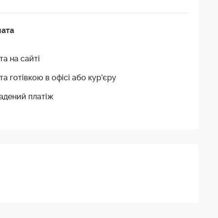
лата
та на сайті
та готівкою в офісі або кур'єру
адений платіж