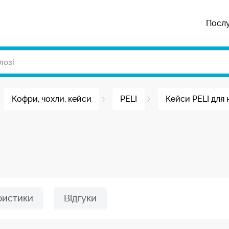
Посл
Кофри, чохли, кейси
PELI
Кейси PELI для 
ристики
Відгуки