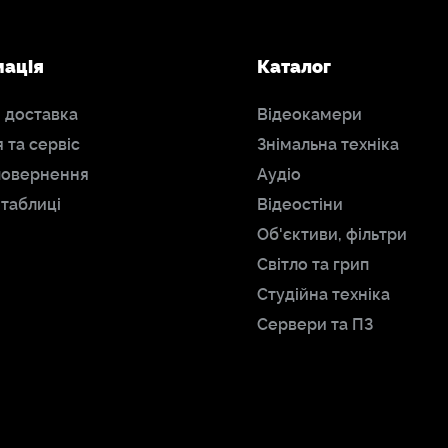
мація
Каталог
і доставка
Відеокамери
я та сервіс
Знімальна техніка
повернення
Аудіо
 таблиці
Відеостіни
Об'єктиви, фільтри
Світло та грип
Студійна техніка
Сервери та ПЗ