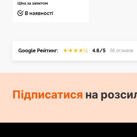
Ціна за запитом
В наявності
Google Рейтинг:
★
★
★
★
½
4.8/5
66 отзывов
Підписатися
на розси