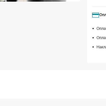
Оп
Опла
Опла
Накл