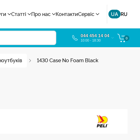
UA
RU
уги
Статті
Про нас
Контакти
Сервіс
044 454 14 04
0
10:00 - 18:30
ноутбуків
1430 Case No Foam Black