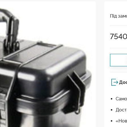
Під зам
754
До
Само
Дост
«Нов