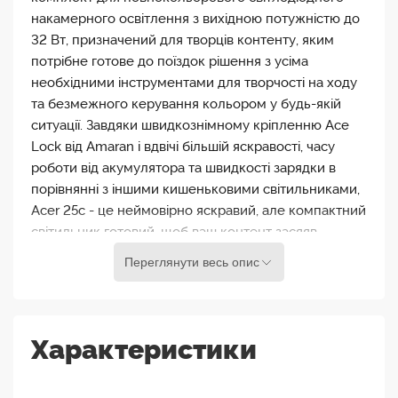
накамерного освітлення з вихідною потужністю до
32 Вт, призначений для творців контенту, яким
потрібне готове до поїздок рішення з усіма
необхідними інструментами для творчості на ходу
та безмежного керування кольором у будь-якій
ситуації. Завдяки швидкознімному кріпленню Ace
Lock від Amaran і вдвічі більшій яскравості, часу
роботи від акумулятора та швидкості зарядки в
порівнянні з іншими кишеньковими світильниками,
Acer 25c - це неймовірно яскравий, але компактний
світильник готовий, щоб ваш контент засяяв
ідеальним відтінком.
Переглянути весь опис
Найкращий набір для творчості, який можна
взяти з собою в дорогу
Характеристики
З додатковою сіткою управління світлом, міні-
штативом Ace Lock від amaran, шестигранним
ключем 5 мм - все упаковано в захисну сумку для