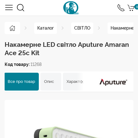
0
Каталог
СВІТЛО
Накамерне с
Накамерне LED світло Aputure Amaran
Ace 25с Kit
Код товару:
11268
Все про товар
Опис
Характеристики
Відгуки