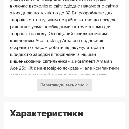
включає двоколірне світлодіодне накамерне світло
з вихідною потужністю до 32 Вт, розроблене для
творців контенту, яким потрібне готове до поїздок
рішення з усіма необхідними інструментами для
творчості на ходу. Оснащений швидкознімним
кріпленням Ace Lock від Amaran і подвоєною
яскравістю, часом роботи від акумулятора та
швидкістю зарядки в порівнянні з іншими
кишеньковими світильниками, комплект Amaran
Ace 25x Kit є неймовірно яскравим, але компактним
світильником, який змусить ваш контент сяяти.
Переглянути весь опис
Найкращий набір для творчості на ходу
З доданою сіткою управління світлом, міні-
штативом Ace Lock від amaran, шестигранним
Характеристики
ключем 5 мм, упакованими в захисну сумку для
перенесення, комплект amaran Ace 25x Kit має усі
необхідні інструменти для створення кращого