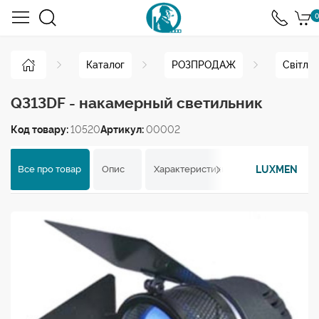
0
Каталог
РОЗПРОДАЖ
Світло
Q313DF - накамерный светильник
Код товару:
10520
Артикул:
00002
LUXMEN
Все про товар
Опис
Характеристики
Відгуки