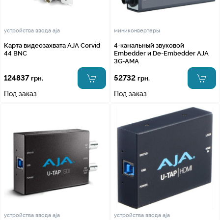
устройства ввода aja
миниконвертеры
Карта видеозахвата AJA Corvid
4-канальный звуковой
44 BNC
Embedder и De-Embedder AJA
3G-AMA
124837
52732
грн.
грн.
Под заказ
Под заказ
устройства ввода aja
устройства ввода aja