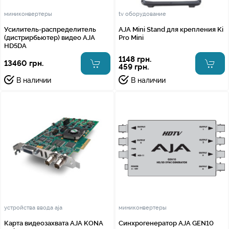
миниконвертеры
tv оборудование
Усилитель-распределитель
AJA Mini Stand для крепления Ki
(дистрирбьютер) видео AJA
Pro Mini
HD5DA
1148 грн.
13460 грн.
459 грн.
В наличии
В наличии
устройства ввода aja
миниконвертеры
Карта видеозахвата AJA KONA
Синхрогенератор AJA GEN10