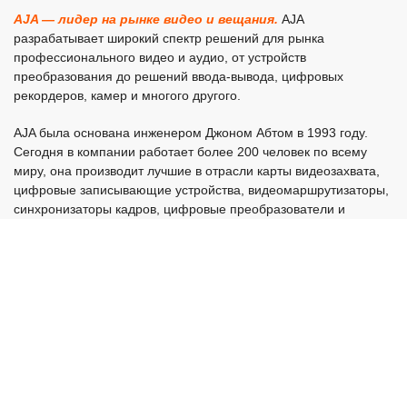
AJA — лидер на рынке видео и вещания.
AJA
разрабатывает широкий спектр решений для рынка
профессионального видео и аудио, от устройств
преобразования до решений ввода-вывода, цифровых
рекордеров, камер и многого другого.
AJA была основана инженером Джоном Абтом в 1993 году.
Сегодня в компании работает более 200 человек по всему
миру, она производит лучшие в отрасли карты видеозахвата,
цифровые записывающие устройства, видеомаршрутизаторы,
синхронизаторы кадров, цифровые преобразователи и
профессиональные камеры. После большого успеха с
инновационной линейкой мини-конвертеров, AJA вышла на
растущий рынок видео в 2000 году. Первая линейка карт
видеозахвата и воспроизведения KONA быстро завоевала
репутацию AJA как производителя высококачественных
видеопродуктов для настольных ПК. В дополнение к
семейству карт ввода-вывода KONA для компьютеров Mac и
Windows, растущая линейка продуктов AJA также расширилась
за счет инновационных настольных видеопродуктов «Io»
Thunderbolt и передового семейства портативных файловых