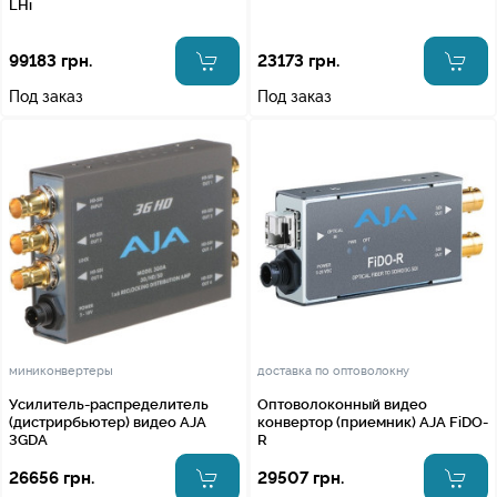
LHi
99183 грн.
23173 грн.
Под заказ
Под заказ
миниконвертеры
доставка по оптоволокну
Усилитель-распределитель
Оптоволоконный видео
(дистрирбьютер) видео AJA
конвертор (приемник) AJA FiDO-
3GDA
R
26656 грн.
29507 грн.