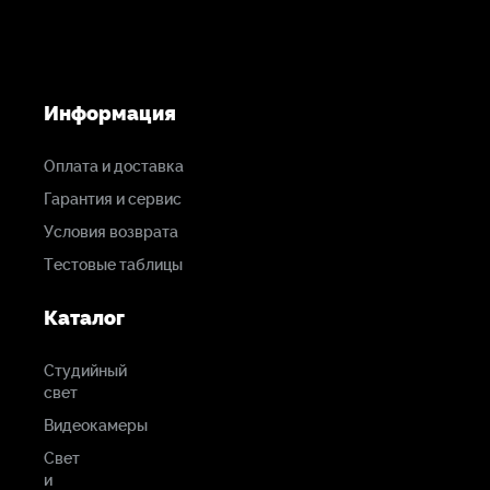
5 В DC (регулируемое), 2,5 Вт, требуется адаптер
питания
Информация
Размеры
131 x 61 x 25 мм
Оплата и доставка
Гарантия и сервис
Условия возврата
Тестовые таблицы
Каталог
Студийный
свет
Видеокамеры
Свет
и