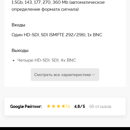
1.5Gb, 143, 177, 270, 360 Mb (автоматическое
определение формата сигнала)
Входы
Один HD-SDI, SDI (SMPTE 292/296), 1x BNC
Выходы
Четыре HD-SDI, SDI, 4x BNC
Автоматическая эквализация сигнала
Смотреть все характеристики
Возвратные потери
сигнала
Более 15 дБ для режима 270 Мбит/сек (вход и
★
★
★
★
½
Google Рейтинг:
4.8/5
66 отзывов
выход)
Питание