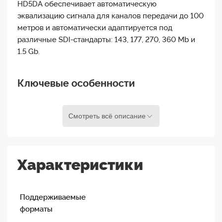
HD5DA обеспечивает автоматическую
эквализацию сигнала для каналов передачи до 100
метров и автоматически адаптируется под
различные SDI-стандарты: 143, 177, 270, 360 Mb и
1.5 Gb.
Ключевые особенности
Компактный распределитель HD-SDI/SDI-
сигнала
Смотреть всё описание
Четыре независимо буферизированных
последовательных HD-SDI/SDI-выхода
Автоматическая эквализация сигнала
Характеристики
Возможность использования в качестве
недорогого репитера
Поддерживаемые
Автоматическое определение формата сигнала
форматы
Миниатюрные размеры