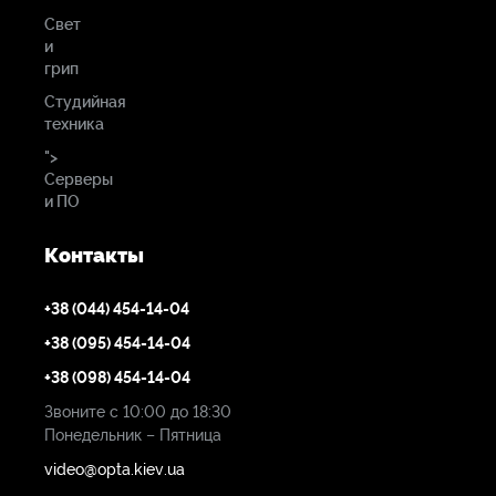
(SD) 625i 50
Свет
и
(SD) 525i 59.94
грип
Цифровой видео вход и / или выход............4x 3G-SDI
Студийная
техника
BNC
">
Цифровой аудио вход………………............16-канальный 24-
Серверы
битный встроенный в SDI, 48 кГц, синхронный
и ПО
Цифровой аудио выход………......................16-канальный
Контакты
24-битный встроенный в SDI, 48 кГц, синхронный
+38 (044) 454-14-04
Размер (ш х д х в)……………………………22.36 ? 184.15 ? 123.96
+38 (095) 454-14-04
мм
+38 (098) 454-14-04
Потребление питания………………….........17 Вт, максимум
Звоните с 10:00 до 18:30
19 Вт
Понедельник – Пятница
video@opta.kiev.ua