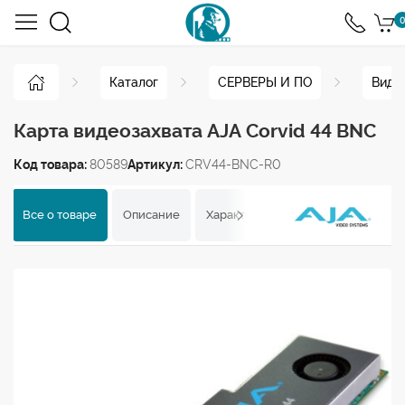
0
Каталог
СЕРВЕРЫ И ПО
Виде
Карта видеозахвата AJA Corvid 44 BNC
Код товара:
80589
Артикул:
CRV44-BNC-R0
Все о товаре
Описание
Характеристики
Отзывы