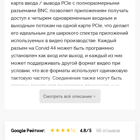
карта ввода / вывода PCIe с полноразмерными
разъемами BNC, позволяет приложениям получать
доступ к четырем одновременным входным и
выходным потокам на одной карте PCIe, что делает
его идеальным для широкого спектра приложений
используемых в видео производстве. Каждый
разъем на Corvid 44 может быть программно
установлен как вход или выход, и каждый из них
может поддерживать другой формат видео при
условии, что все форматы используют одинаковую
тактовую частоту. Соединения также могут быть
связаны вместе для поддержки двухканальных
форматов или форматов 4K / UltraHD. Corvid 44
Смотреть всё описание
поддерживает 4K (4096 x 2160) и UltraHD (3840 x
2160) с высокой частотой кадров (HFR). Работа с
частотой кадров 48p, 50p и 60p обеспечивает
плавное движение для 4K и UltraHD.
★
★
★
★
½
Google Рейтинг:
4.8/5
66 отзывов
Видео форматы……………………..............(4K) 4096 x 2160p