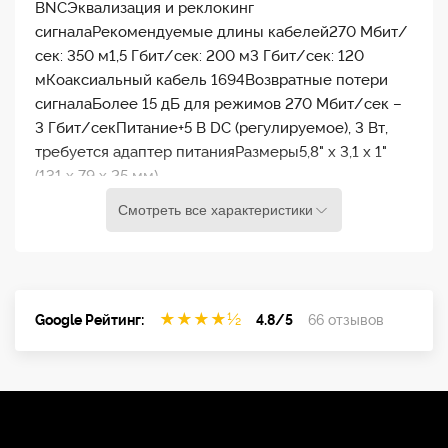
BNCЭквализация и реклокинг
сигналаРекомендуемые длины кабелей270 Мбит/
сек: 350 м1,5 Гбит/сек: 200 м3 Гбит/сек: 120
мКоаксиальный кабель 1694Возвратные потери
сигналаБолее 15 дБ для режимов 270 Мбит/сек –
3 Гбит/секПитание+5 В DC (регулируемое), 3 Вт,
требуется адаптер питанияРазмеры5,8" x 3,1 x 1"
(131 x 79 x 25 мм)
Смотреть все характеристики
★
★
★
★
½
Google Рейтинг:
4.8/5
66 отзывов