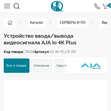
0
Каталог
СЕРВЕРЫ И ПО
Виде
Устройство ввода/вывода
видеосигнала AJA Io 4K Plus
Код товара:
79018
Артикул:
IO-4K-PLUS-R0
Все о товаре
Описание
Характеристики
Отзывы