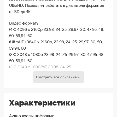
UltraHD. Позволяет работать в диапазоне форматов
от SD до 4К
Видео форматы
(4K) 4096 x 2160p 23,98, 24, 25, 29,97, 30, 47,95, 48,
50, 59,94, 60
(UltraHD) 3840 x 2160p, 23,98, 24, 25, 29,97, 30, 50,
59,94, 60
(2K) 2048 x 1080p 23,98, 24, 25, 29,97, 30, 47,95, 48,
50, 59,94, 60
(2K) 2048 x 1080PsF 23,98, 24, 25
(HD) 1080p 23,98, 24, 25, 29,97, 30, 50, 59,94, 60
Смотреть всё описание
(HD) 1080PsF 23,98, 24, 25, 29,97, 30
(HD) 1080i 50, 59,94, 60
(HD) 720p 50, 59,94, 60
(SD) 625i 50
Характеристики
(SD) 525i 59,94
Примечание . Возможности высокой частоты
Аудио входы цифровые