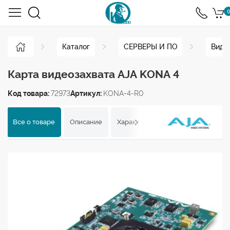
0
Каталог
СЕРВЕРЫ И ПО
Виде
Карта видеозахвата AJA KONA 4
Код товара:
72973
Артикул:
KONA-4-R0
Все о товаре
Описание
Характеристики
Отзывы