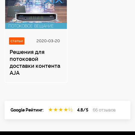
статьи
2020-03-20
Решения для
потоковой
доставки контента
AJA
★
★
★
★
½
Google Рейтинг:
4.8/5
66 отзывов