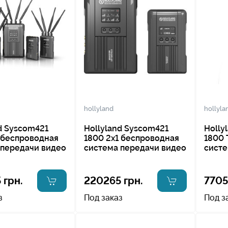
hollyland
hollyla
d Syscom421
Hollyland Syscom421
Holly
 беспроводная
1800 2х1 беспроводная
1800 
 передачи видео
система передачи видео
систе
 грн.
220265 грн.
7705
з
Под заказ
Под з