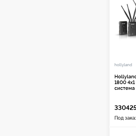
hollyland
Hollylan
1800 4х1
система
330425
Под зака