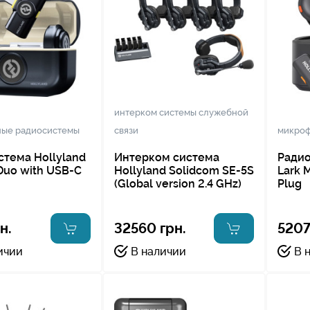
интерком системы служебной
ые радиосистемы
связи
микроф
тема Hollyland
Интерком система
Радио
Duo with USB-C
Hollyland Solidcom SE-5S
Lark 
(Global version 2.4 GHz)
Plug
н.
32560 грн.
5207
ичии
В наличии
В 