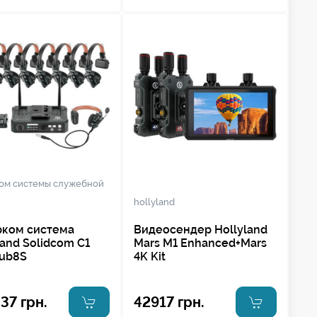
ом системы служебной
hollyland
рком система
Видеосендер Hollyland
land Solidcom C1
Mars M1 Enhanced+Mars
Hub8S
4K Kit
37 грн.
42917 грн.