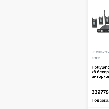
интерком 
связи
Hollylan
x8 бесп
интерко
332775
Под зака