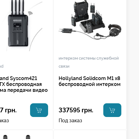
интерком системы служебной
nd
связи
land Syscom421
Hollyland Solidcom M1 x8
TX беспроводная
беспроводной интерком
ма передачи видео
7 грн.
337595 грн.
аказ
Под заказ