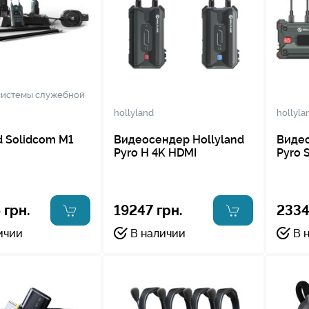
системы служебной
hollyland
hollyla
d Solidcom M1
Видеосендер Hollyland
Видео
Pyro H 4K HDMI
Pyro 
 грн.
19247 грн.
2334
ичии
В наличии
В 