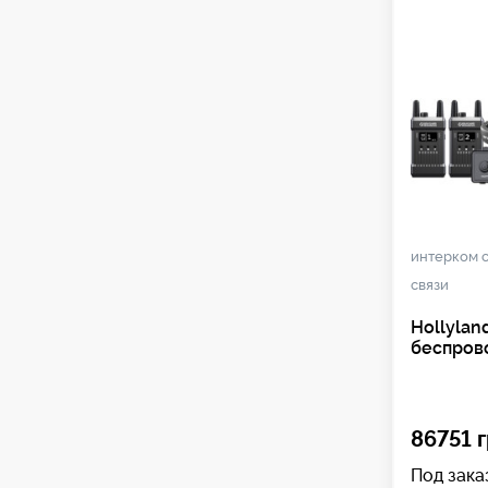
интерком 
связи
Hollylan
беспров
86751 г
Под зака