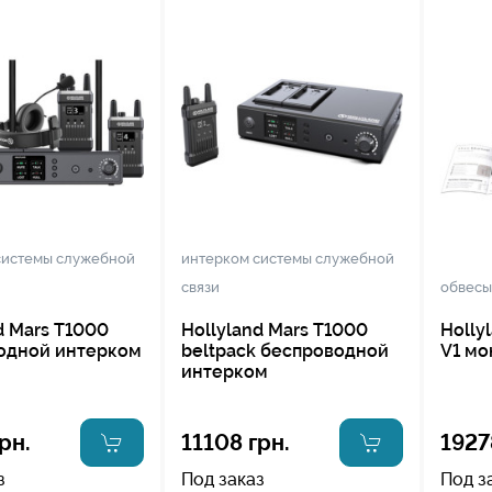
системы служебной
интерком системы служебной
связи
обвесы
d Mars T1000
Hollyland Mars T1000
Holly
одной интерком
beltpack беспроводной
V1 мо
интерком
рн.
11108 грн.
1927
з
Под заказ
Под з