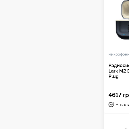
микрофонн
Радиосис
Lark M2 
Plug
4617 гр
В нал