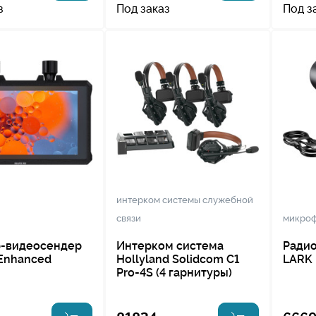
з
Под заказ
Под з
интерком системы служебной
связи
микроф
-видеосендер
Интерком система
Радио
 Enhanced
Hollyland Solidcom C1
LARK
Pro-4S (4 гарнитуры)