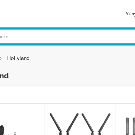
Усл
Hollyland
and