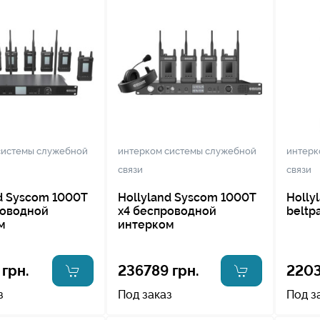
системы служебной
интерком системы служебной
интерк
связи
связи
d Syscom 1000T
Hollyland Syscom 1000T
Holly
роводной
x4 беспроводной
beltp
м
интерком
 грн.
236789 грн.
2203
з
Под заказ
Под з