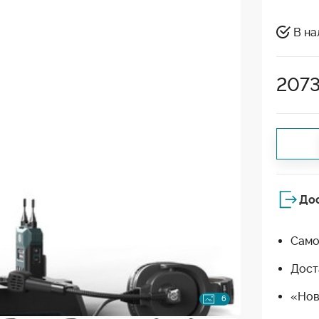
В на
207
До
Само
Дост
«Нов
6