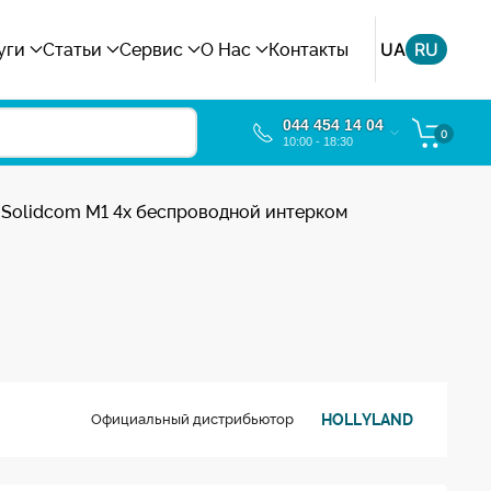
UA
RU
уги
Статьи
Сервис
О Нас
Контакты
044 454 14 04
0
10:00 - 18:30
d Solidcom M1 4x беспроводной интерком
HOLLYLAND
Официальный дистрибьютор