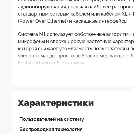
аудиооборудования, включая наиболее распрост
стандартным сетевым кабелем или кабелем XLR. И
(Power Over Ethernet) и каскадные интерфейсы.
Система M1 использует собственные алгоритмы 
микрофоны и сверхширокую частотную характери
которая снижает утомляемость пользователя и 
членов команды, просто выбрав номер каждого б
Hollyland или веб-страницы.
Беспроводной интерком Hollyland Solidcom M1 4
из них беспроводной белтпак и профессиональн
мероприятий малого и среднего размера (примерн
M1 обеспечивает четкое и диалоговое общение б
Характеристики
Полнодуплексная передача 1.9 ГГц для улучшен
Пользователей на систему
Чтобы избежать помех другим устройствам, сист
Беспроводная технология
разговор. В полнодуплексном режиме вы можете 