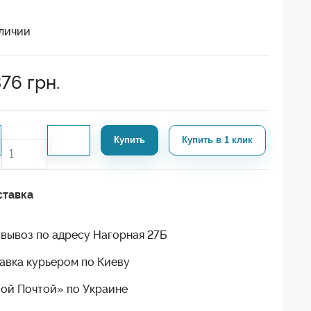
личии
376
грн.
Купить
Купить в 1 клик
ставка
вывоз по адресу Нагорная 27Б
авка курьером по Киеву
ой Почтой» по Украине