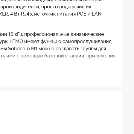
 производителей, просто подключив их
LR, 4 Вт RJ45, источник питания POE / LAN
ции 16 кГц, профессиональные динамические
нитуры LEMO имеют функцию самопрослушивания,
емы Solidcom M1 можно создавать группы для
лять ими с помощью базовой станции, приложения
ет до 4 членов команды, предоставляя каждому
ма Solidcom M1 идеально подходит для
е мероприятие или выставка. Система Solidcom
е 1,9 ГГц и обеспечивает полнодуплексный
о телефону, при этом каждый из участников