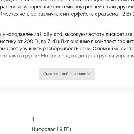
раненные устаревшие системы внутренней связи других
меется четыре различных интерфейсных разъема - 2 Вт X
шумоподавления Hollyland, высокую частоту дискретиза
стику от 200 Гц до 7 кГц. Включенные в комплект гар
помогает улучшить разборчивость речи. С помощью сист
елтпака в группе. Можно создать до трех групп и управ
Смотреть всё описание
x - система беспроводной внутренней связи поддержива
ую проводную гарнитуру LEMO с одним наушником. Систе
о от 100 до 1000 гостей), таких как концерт, церковно
ез помех и предлагает простое использование.
ия качества звука
4
ема внутренней связи M1 осуществляет связь в диапазон
Цифровая 1.9 ГГц
разговаривать с другими членами команды так же, как п