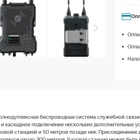
Оп
Опла
Опла
Нало
олнодуплексная беспроводная система служебной связи с
и каскадное подключение нескольких дополнительных ус
овой станцией и 50 метров позади нее. Присоединение 
 радиусе около 300 метров. Базовая станция может быть