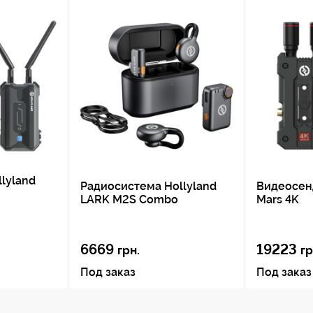
та
ыми микрофонами
lyland
Радиосистема Hollyland
Видеосен
LARK M2S Combo
Mars 4K
6669
19223
грн.
гр
Под заказ
Под заказ
и