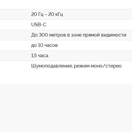
Plug имеет
д
олгое время работы: Аккумуляторы обеспечи
20 Гц – 20 кГц
USB-C
подавления эффективно убирает фоновые шумы, сохраняя
До 300 метров в зоне прямой видимости
Plug - это идеальное решение для:
до 10 часов
1,5 часа
Шумоподавление, режим моно/стерео