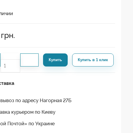
личии
грн.
Купить
Купить в 1 клик
ставка
вывоз по адресу Нагорная 27Б
авка курьером по Киеву
ой Почтой» по Украине