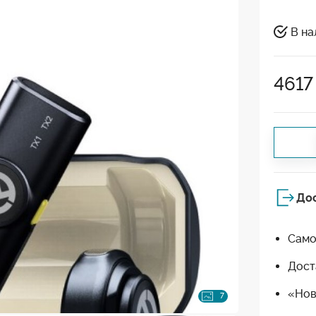
В на
4617
До
Само
Дост
«Нов
7