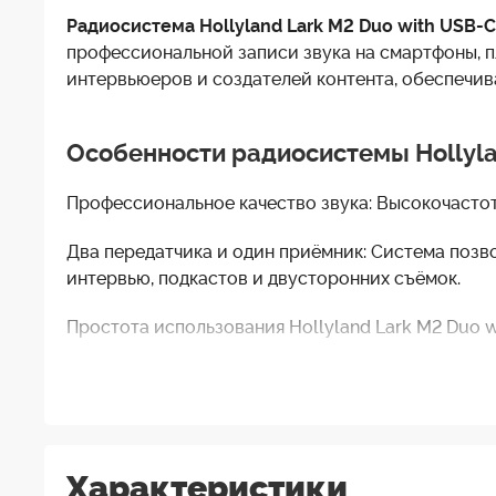
Радиосистема Hollyland Lark M2 Duo with USB-C
профессиональной записи звука на смартфоны, п
интервьюеров и создателей контента, обеспечив
Особенности радиосистемы Hollyla
Профессиональное качество звука: Высокочасто
Два передатчика и один приёмник: Система позв
интервью, подкастов и двусторонних съёмок.
Простота использования Hollyland Lark M2 Duo 
начать работу буквально за считанные секунды.
Совместимость с устройствами с USB-C: Подключ
необходимости использования дополнительных 
Компактный и портативный дизайн: Лёгкая констр
Характеристики