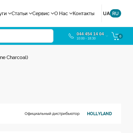
UA
RU
уги
Статьи
Сервис
О Нас
Контакты
044 454 14 04
0
10:00 - 18:30
ne Charcoal)
HOLLYLAND
Официальный дистрибьютор