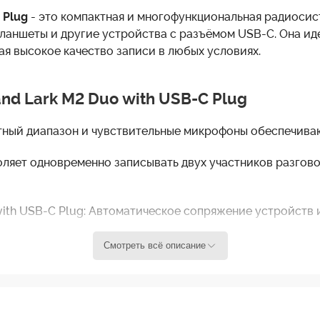
 Plug
- это компактная и многофункциональная радиосист
ланшеты и другие устройства с разъёмом USB-C. Она иде
ая высокое качество записи в любых условиях.
nd Lark M2 Duo with USB-C Plug
тный диапазон и чувствительные микрофоны обеспечиваю
оляет одновременно записывать двух участников разгово
with USB-C Plug: Автоматическое сопряжение устройств
Смотреть всё описание
ается напрямую к смартфонам, планшетам Android и iO
адаптеров.
укция и удобный кейс для хранения и зарядки позволяют