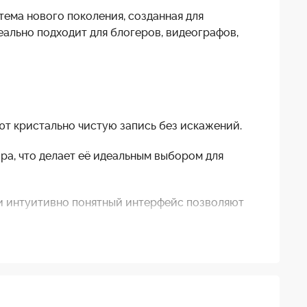
ема нового поколения, созданная для
ально подходит для блогеров, видеографов,
т кристально чистую запись без искажений.
ра, что делает её идеальным выбором для
 и интуитивно понятный интерфейс позволяют
S, оснащённым разъёмом USB-C, без
 брать систему с собой в любое место.