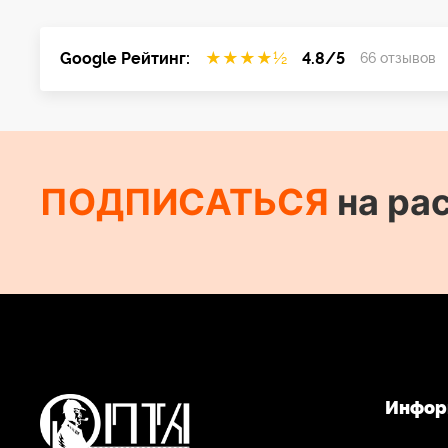
Управление приложениями iOS/Android
В комплект входит зарядный футляр
Google Рейтинг:
★
★
★
★
½
4.8/5
66 отзывов
ПОДПИСАТЬСЯ
на ра
Инфор