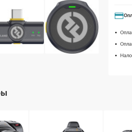
Оп
Опла
Опла
Нало
ры