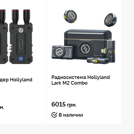
Радиосистема Hollyland
Ми
дер Hollyland
Lark M2 Combo
ра
50
6015
12
грн.
н.
В наличии