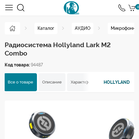
0
Каталог
АУДИО
Микрофонны
Радиосистема Hollyland Lark M2
Combo
Код товара:
94487
HOLLYLAND
Все о товаре
Описание
Характеристики
Отзывы