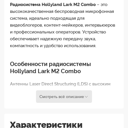
Радиосистема Hollyland Lark M2 Combo
– это
высококачественная беспроводная микрофонная
система, идеально подходящая для
видеоблогеров, контент-мейкеров, интервьюеров
и профессиональных операторов. Устройство
обеспечивает надежную передачу звука,
компактность и удобство использования.
Особенности радиосистемы
Hollyland Lark M2 Combo
Антенны Laser Direct Structuring (LDS) с высоким
коэффициентом усиления обеспечивают
Смотреть всё описание
стабильную передачу звука без помех любого
рода на расстоянии до 300 метров. Подавление
окружающего шума минимизирует частотные
помехи для улучшения четкости голоса. LARK M2
Характеристики
захватывает 24-битный звук 48 кГц с отношением