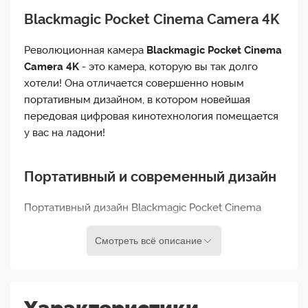
Blackmagic Pocket Cinema Camera 4K
Революционная камера
Blackmagic Pocket Cinema
Camera 4K
- это камера, которую вы так долго
хотели! Она отличается совершенно новым
портативным дизайном, в котором новейшая
передовая цифровая кинотехнология помещается
у вас на ладони!
Портативный и современный дизайн
Портативный дизайн Blackmagic Pocket Cinema
Camera 4K обеспечивает невероятную
мобильность без ущерба для функций. Вы
Смотреть всё описание
получаете яркий 5-дюймовый экран, 2 встроенных
микрофона, встроенные записывающие
устройства, а также внешние кнопки,
обеспечивающие быстрый доступ к наиболее