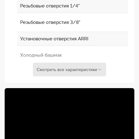
Резьбовые отверстия 1/4"
Резьбовые отверстия 3/8"
Установочные отверстия ARRI
Холодный башмак
Смотреть все характеристики
Облегченная конструкция с
беспрепятственным доступом к батарее и
SD-карте
Надежно крепится на винты 1/4" на верхней
и нижней части, с дополнительными
штифтами и резиновыми прокладками на
основании для предотвращения люфтов