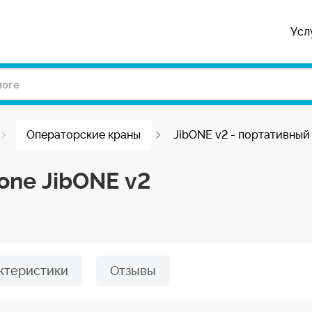
Усл
Операторские краны
JibONE v2 - портативный
one JibONE v2
ктеристики
Отзывы