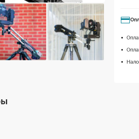
Оп
Опла
Опла
Нало
ры