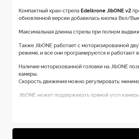
Компактный кран-стрела
Edelkrone JibONE v2
пр
обновленной версии добавилась кнопка Вкл/Вык
Максимальная длинна стрелы при полном выдвиж
Также JibONE работает с моторизированной дв
режиме, и все они програмируются и работают в
Наличие моторизованной головки на JibONE поз
камеры.
Скорость движения можно регулировать: минималь
JibONE может поддерживать прямой угол камеры 
рекомендуемая максимальная нагрузка не больше 
JibONE v2, основн
Содержимое коробки
NP-F, адаптер пер
Размер в сложенном виде