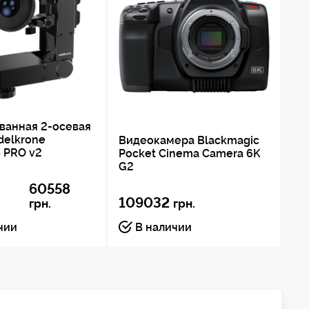
ванная 2-осевая
delkrone
Видеокамера Blackmagic
Кі
 PRO v2
Pocket Cinema Camera 6K
Bo
G2
Ca
60558
109032
грн.
грн.
9
чии
В наличии
По