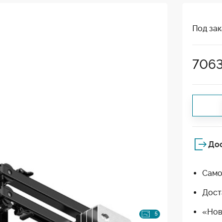
Под зак
706
До
Само
Дост
«Нов
5