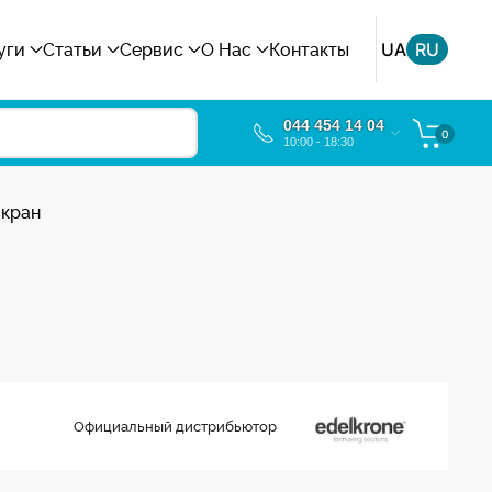
UA
RU
уги
Статьи
Сервис
О Нас
Контакты
044 454 14 04
0
10:00 - 18:30
 кран
Официальный дистрибьютор