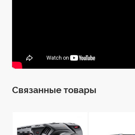
HeadONE, HeadPLU
Совместимость
Детали из алюмин
Материал
Связанные товары