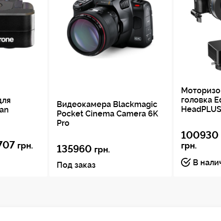
Моторизо
головка E
для
Видеокамера Blackmagic
HeadPLUS
an
Pocket Cinema Camera 6K
Pro
100930
707
грн.
грн.
135960
грн.
В нали
Под заказ