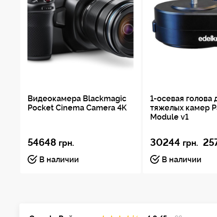
Видеокамера Blackmagic
1-осевая голова 
Pocket Cinema Camera 4K
тяжелых камер P
Module v1
54648
30244
25
грн.
грн.
В наличии
В наличии