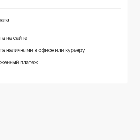
лата
та на сайте
та наличными в офисе или курьеру
женный платеж