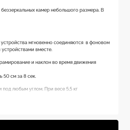
 беззеркальных камер небольшого размера. В
 устройства мгновенно соединяются в фоновом
и устройствами вместе.
орамирование и наклон во время движения
50 см за 8 сек.
под любым углом. При весе 5,5 кг
льный кабель для штор, кронштейн для батареи