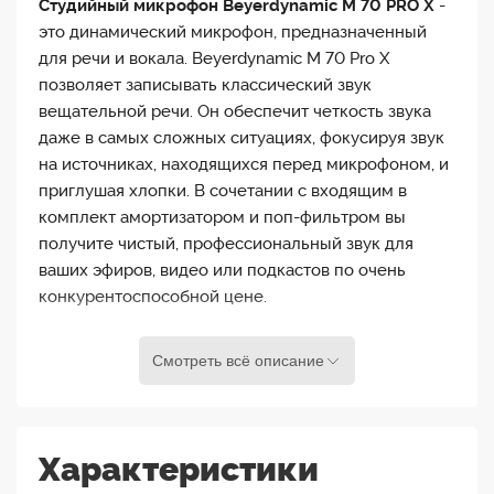
Студийный микрофон Beyerdynamic M 70 PRO X
-
это динамический микрофон, предназначенный
для речи и вокала. Beyerdynamic M 70 Pro X
позволяет записывать классический звук
вещательной речи. Он обеспечит четкость звука
даже в самых сложных ситуациях, фокусируя звук
на источниках, находящихся перед микрофоном, и
приглушая хлопки. В сочетании с входящим в
комплект амортизатором и поп-фильтром вы
получите чистый, профессиональный звук для
ваших эфиров, видео или подкастов по очень
конкурентоспособной цене.
Смотреть всё описание
Особенности студийного микрофона
Beyerdynamic M 70 PRO X
Динамический вещательный микрофон
Характеристики
Beyerdynamic M 70 Pro X, создан для современных