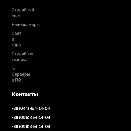
микрофона к
Студийный
записи)
свет
+60 дБ
Видеокамеры
Свет
Максимальный
и
входной уровень
грип
Студийная
техника
">
Микрофонный XLR
Серверы
Линейный XLR/?
и ПО
дюйма: +28 дБн
(ограничители
Контакты
включены или
выключены)
+38 (044) 454-14-04
Дополнительный
+38 (095) 454-14-04
вход (микрофон): -10
дБн
+38 (098) 454-14-04