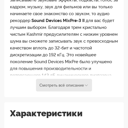
записываете звуковые эффекты, подкасты, голос за
кадром, музыку, звук для фильмов или вы только
начинаете свое знакомство со звуком, то аудио
рекордер
Sound Devices MixPre-3 II
для вас будет
лучшим выбором. Благодаря трем кристально
чистым Kashmir предусилителям с низким уровнем
шума вы сможете записывать звук с превосходным
качеством вплоть до 32-бит и частотой
дискретизации до 192 кГц. Это новейшее
поколение Sound Devices MixPre было улучшено
для повышения производительности и
потрясающего 142 дБ динамического диапазона.
Смотреть всё описание
MixPre-3 II легко настраивается под ваши нужды.
Запись осуществляется на SD-карту или по USB на
домашний компьютер. Питание можно подать от
компъютера и через блок питания от сети, также
Характеристики
можно использовать батарейки AA или Sony L-
Mount. Настраивайте лимитеры, разрядность,