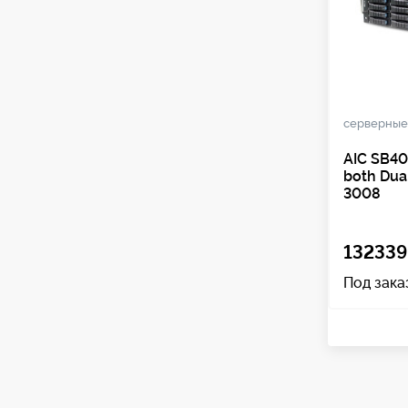
серверные
AIC SB40
both Dua
3008
132339
Под зака