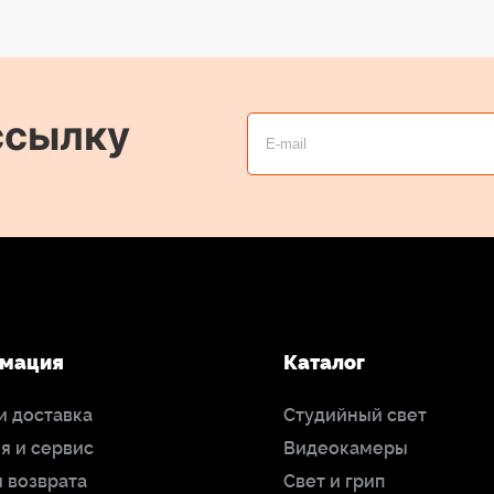
ссылку
мация
Каталог
и доставка
Студийный свет
я и сервис
Видеокамеры
 возврата
Свет и грип