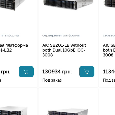
 платформы
серверные платформы
сервер
ая платформа
AIC SB201-LB without
AIC S
01-LB2
both Dual 10GbE IOC-
both 
3008
3008
 грн.
130934 грн.
1134
з
Под заказ
Под з