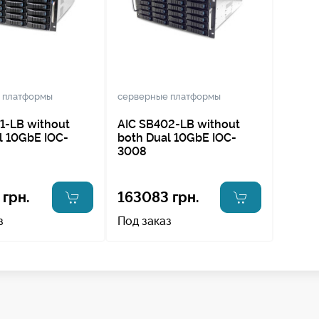
 платформы
серверные платформы
1-LB without
AIC SB402-LB without
l 10GbE IOC-
both Dual 10GbE IOC-
3008
 грн.
163083 грн.
з
Под заказ