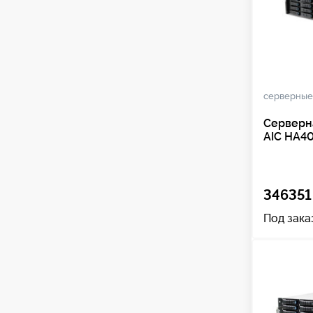
серверные
Серверн
AIC HA4
346351
Под зака