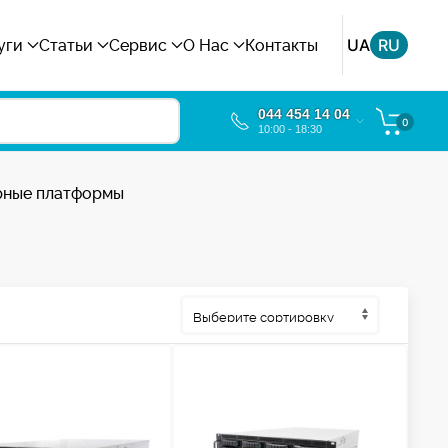
UA
RU
уги
Статьи
Сервис
О Нас
Контакты
044 454 14 04
0
10:00 - 18:30
рные платформы