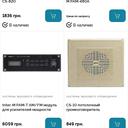
CS-820
M PAM-480A
1836 грн.
Цена по запросу
В наличии
В наличии
системы звукового оповещения
системы звукового оповещения
Inter-M PAM-T AM/FM модуль
CS-10 потолочный
для усилителей мощности
громкоговоритель
6059 грн.
849 грн.