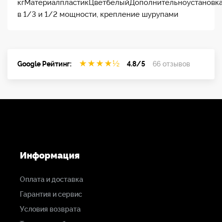
кгМатериалпластикЦветбелыйДополнительноустановк
в 1/3 и 1/2 мощности, крепление шурупами
★
★
★
★
½
Google Рейтинг:
4.8/5
66 отзывов
Информация
Оплата и доставка
Гарантия и сервис
Условия возврата