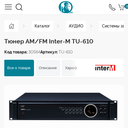
0
Каталог
АУДИО
Системы зву
Тюнер AM/FM Inter-M TU-610
Код товара:
30564
Артикул:
TU-610
Все о товаре
Описание
Характеристики
Отзывы