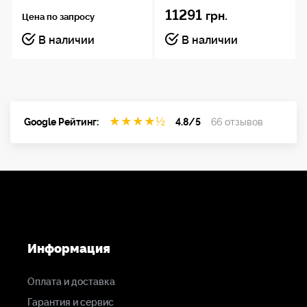
RS-232;
11291
грн.
Цена по запросу
возможность дистанционного ИК управления
В наличии
В наличии
(пультом не комплектуется);
комнатные AM и FM антенны в комплекте;
исполнение 19" (2U);
возможность настольного использования
★
★
★
★
½
Google Рейтинг:
4.8/5
66 отзывов
(ножки в комплекте).
Информация
Оплата и доставка
Гарантия и сервис