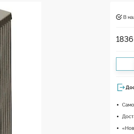
В на
1836
До
Само
Дост
«Нов