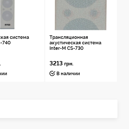
ская система
Трансляционная
По
S-740
акустическая система
гр
Inter-M CS-730
UP
3213
2
.
грн.
чии
В наличии