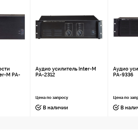
ости
Аудио усилитель Inter-M
Аудио уси
er-M PA-
PA-2312
PA-9336
Цена по запросу
Цена по зап
В наличии
В нали