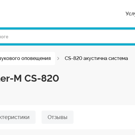
Усл
вукового оповещения
CS-820 акустична система
ter-M CS-820
ктеристики
Отзывы