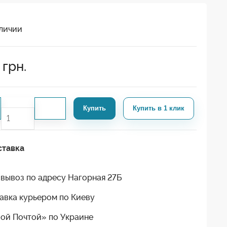
личии
грн.
Купить
Купить в 1 клик
ставка
вывоз по адресу Нагорная 27Б
авка курьером по Киеву
ой Почтой» по Украине