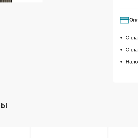
Оп
Опла
Опла
Нало
ры