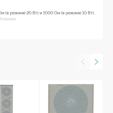
 (в режиме 20 Вт) и 1000 Ом (в режиме 10 Вт),
бования.
так и высокие частоты с высокой точностью.
ивает надежность и долговечность.
а легко монтируется и устанавливается с помощью
ечивая оптимальное расположение.