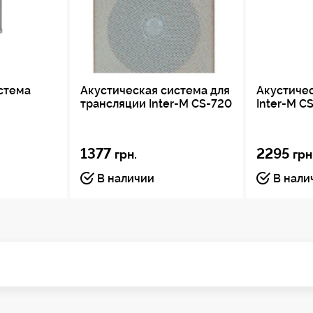
стема
Акустическая система для
Акустиче
трансляции Inter-M CS-720
Inter-M C
1377
2295
грн.
грн
В наличии
В нали