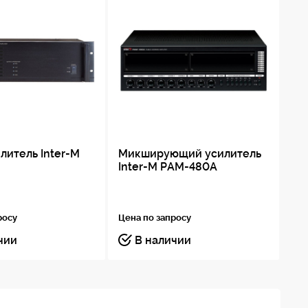
литель Inter-M
Микширующий усилитель
Ми
Inter-M PAM-480A
пр
ус
99
росу
Цена по запросу
чии
В наличии