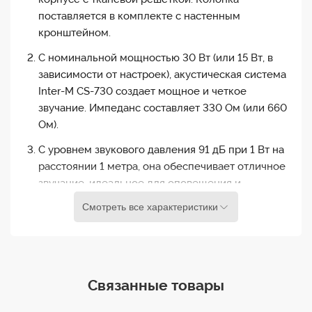
поставляется в комплекте с настенным
кронштейном.
С номинальной мощностью 30 Вт (или 15 Вт, в
зависимости от настроек), акустическая система
Inter-M CS-730 создает мощное и четкое
звучание. Импеданс составляет 330 Ом (или 660
Ом).
С уровнем звукового давления 91 дБ при 1 Вт на
расстоянии 1 метра, она обеспечивает отличное
звучание, идеальное для оповещения и
озвучивания в помещении.
Смотреть все характеристики
Акустическая система имеет компактные
размеры - 138 мм (ширина) x 453 мм (высота) x
105 мм (глубина) и весит 3,8 кг, что делает ее
установку простой и удобной.
Связанные товары