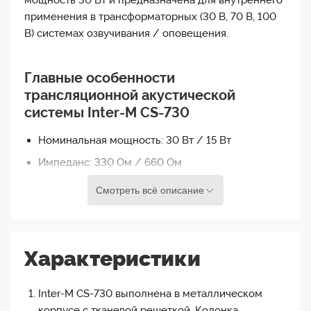
мощность 30 Вт и предназначена для внутреннего
применения в трансформаторных (30 В, 70 В, 100
В) системах озвучивания / оповещения.
Главные особенности
трансляционной акустической
системы Inter-M CS-730
Номинальная мощность: 30 Вт / 15 Вт
Импеданс: 330 Ом / 660 Ом
Полоса частот: 200-14000 Гц
Смотреть всё описание
Звуковое давление: 91 дБ (1 Вт / 1 м)
Размеры: 138 (Ш) х 453 (В) х 105 (Г) мм
Вес: 3,8 кг
Характеристики
Крепление: настенный кронштейн
Inter-M CS-730 выполнена в металлическом
корпусе с тканевой решеткой. Колонка