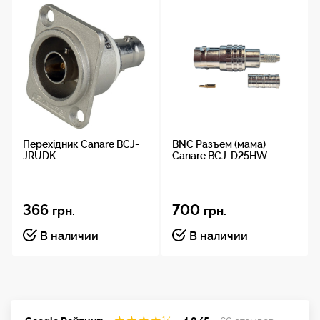
Применение
RF, телеком, тестовое оборудование
Форм-фактор
BNC male
Перехідник Canare BCJ-
BNC Разъем (мама)
JRUDK
Canare BCJ-D25HW
366
700
грн.
грн.
В наличии
В наличии