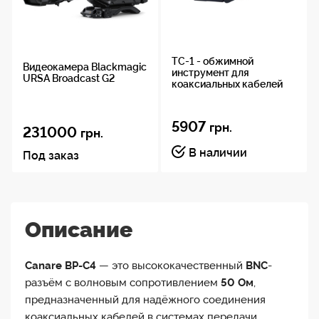
TC-1 - обжимной
Видеокамера Blackmagic
инструмент для
URSA Broadcast G2
коаксиальных кабелей
5907
грн.
231000
грн.
В наличии
Под заказ
Описание
Canare BP-C4
— это высококачественный
BNC
-
разъём с волновым сопротивлением
50 Ом
,
предназначенный для надёжного соединения
коаксиальных кабелей в системах передачи