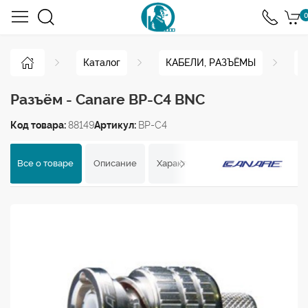
0
Каталог
КАБЕЛИ, РАЗЪЁМЫ
Р
Разъём - Canare BP-C4 BNC
Код товара:
88149
Артикул:
BP-C4
Все о товаре
Описание
Характеристики
Отзывы