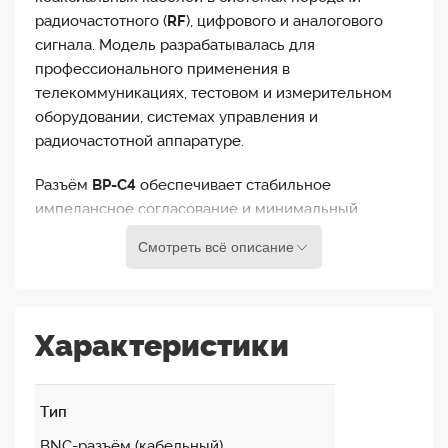
радиочастотного (
RF
), цифрового и аналогового
сигнала. Модель разрабатывалась для
профессионального применения в
телекоммуникациях, тестовом и измерительном
оборудовании, системах управления и
радиочастотной аппаратуре.
Разъём
BP-C4
обеспечивает стабильное
импедансное согласование и минимальный
уровень отражения сигнала. Он изготовлен из
Смотреть всё описание
прочных и коррозионно-устойчивых материалов, а
фиксируется на кабеле с помощью пайки и
механического зажима. Подходит для кабеля
Canare L-5CFB
или аналогичных по размеру
50-
Характеристики
омных
кабелей.
Тип
BNC-разъём (кабельный)