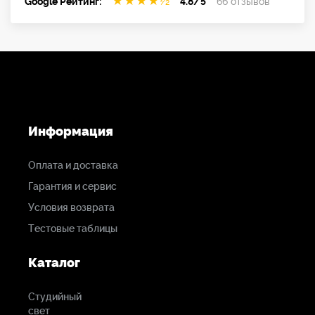
★
★
★
★
½
Google Рейтинг:
4.8/5
66 отзывов
Информация
Оплата и доставка
Гарантия и сервис
Условия возврата
Тестовые таблицы
Каталог
Студийный
свет