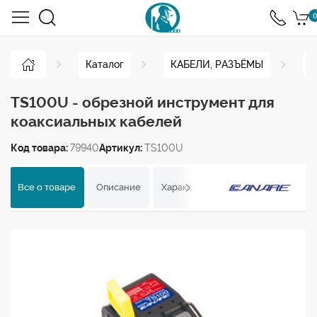
0
Каталог
КАБЕЛИ, РАЗЪЁМЫ
И
TS100U - обрезной инструмент для
коаксиальных кабелей
Код товара:
79940
Артикул:
TS100U
Все о товаре
Описание
Характеристики
Отзывы