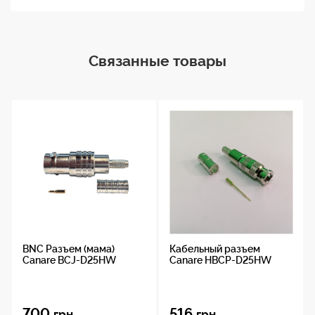
Связанные товары
BNC Разъем (мама)
Кабельный разъем
Canare BCJ-D25HW
Canare HBCP-D25HW
700
516
грн.
грн.