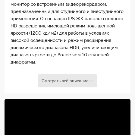
монитор со встроенным видеорекордером,
предназначенный для студийного и внестудийного
применения. Он оснащен IPS ЖК панелью полного
HD разрешения, имеющей режим повышенной
яркости (1200 кд/м2) для работы в условиях
высокой освещенности и режим расширения
динамического диапазона HDR, увеличивающим
диапазон яркости до более чем 10 ступеней
диафрагмы.
Высокое качество Full HD ЖК IPS панели с
Смотреть всё описание
фирменной технологией SuperAtom IPS позволяет
использовать монитор как для контроля
изображения на съемочной площадке, так и для
использования в студиях цветокоррекции и
видеомонтажа. 10-битная ЖКИ панель полного
разрешения 1920x1080 точно отображает
Log/PQ/HLG сигналы с камер и других
источников.