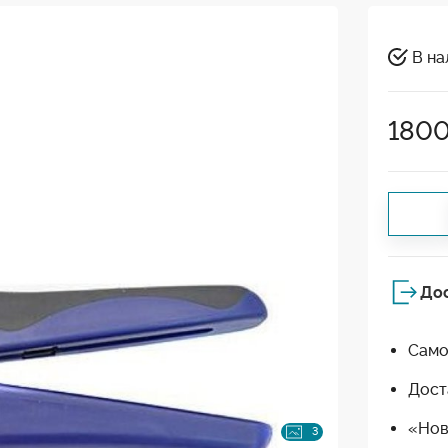
В на
180
До
Само
Дост
«Нов
3