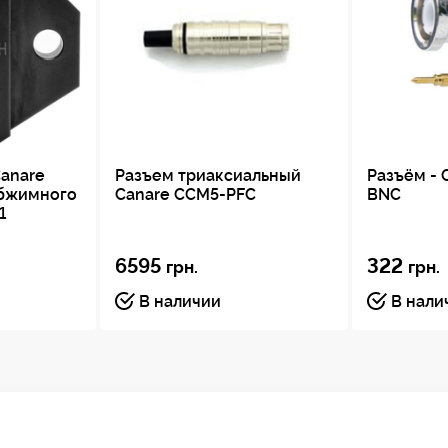
anare
Разъем триаксиальный
Разъём - 
обжимного
Canare CCM5-PFC
BNC
1
6595
322
грн.
грн.
В наличии
В нали