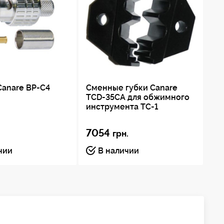
Canare BP-C4
Сменные губки Canare
TCD-35CA для обжимного
инструмента TC-1
7054
грн.
чии
В наличии