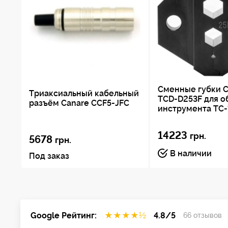
Сменные губки C
Триаксиальный кабельный
TCD-D253F для 
разъём Canare CCF5-JFC
инструмента TC-
14223
грн.
5678
грн.
В наличии
Под заказ
Google Рейтинг:
★
★
★
★
½
4.8/5
66 отзывов