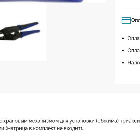
Оп
Опла
Опла
Нало
с храповым механизмом для установки (обжима) триакси
(матрица в комплект не входит).