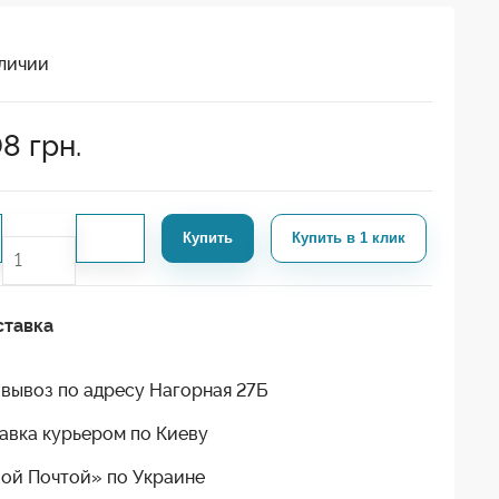
личии
08
грн.
Купить
Купить в 1 клик
ставка
вывоз по адресу Нагорная 27Б
авка курьером по Киеву
ой Почтой» по Украине