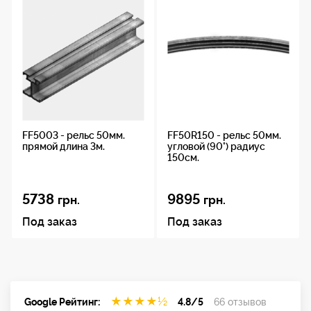
FF5003 - рельс 50мм.
FF50R150 - рельс 50мм.
прямой длина 3м.
угловой (90°) радиус
150см.
5738
9895
грн.
грн.
Под заказ
Под заказ
★
★
★
★
½
Google Рейтинг:
4.8/5
66 отзывов