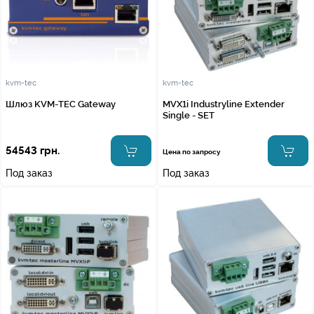
kvm-tec
kvm-tec
Шлюз KVM-TEC Gateway
MVX1i Industryline Extender
Single - SET
54543 грн.
Цена по запросу
Под заказ
Под заказ