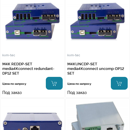
kvm-tec
kvm-tec
M4K REDDP-SET
M4KUNCDP-SET
media4Kconnect redundant-
media4Kconnect uncomp-DP12
DP12 SET
SET
Цена по запросу
Цена по запросу
Под заказ
Под заказ