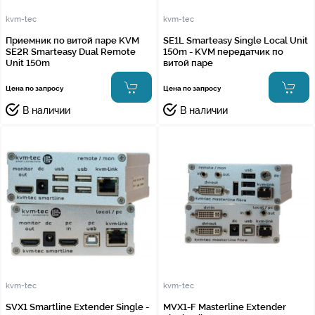
kvm-tec
kvm-tec
Приемник по витой паре KVM
SE1L Smarteasy Single Local Unit
SE2R Smarteasy Dual Remote
150m - KVM передатчик по
Unit 150m
витой паре
Цена по запросу
Цена по запросу
В наличии
В наличии
kvm-tec
kvm-tec
SVX1 Smartline Extender Single -
MVX1-F Masterline Extender