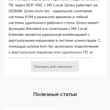
ПК через RDP, VNC с MX Local. Шлюз работает на
DEBIAN. Шлюз kvm-tec - идеальное сочетание
системы KVM в реальном времени и гибкой
системы удаленного рабочего стола. Шлюз имеет
функцию thinclient и в сочетании с MX Local
Extender является идеальной комбинацией с
виртуальными машинами в системе коммутации. С
помощью шлюза kvm-tec возможно подключение
к виртуальным машинам или удаленным ПК за
пределами коммутируемой сети. Шлюз может
подключаться к виртуальным машинам. 4 учетные
Смотреть всё описание
записи могут быть сохранены и восстановлены с
помощью горячей клавиши. В дополнение к вашей
системе коммутации в реальном времени шлюз
kvm-tec может использоваться для доступа к
Полезные статьи
виртуальным машинам. Простая установка -
сначала подключите удаленный модуль MX / UVX,
затем выберите протокол RDP на шлюзе kvm-tec,