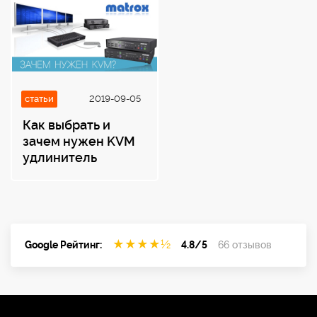
затем введите учетные данные и подключитесь к
нужному ПК. RDP и VNC используются в качестве
стандарта. Другие протоколы по запросу. Размер
(ШхВхД)…………198 х 40 х 103,5 мм
Вес……………………..…604 гр
статьи
2019-09-05
Как выбрать и
зачем нужен KVM
удлинитель
★
★
★
★
½
Google Рейтинг:
4.8/5
66 отзывов