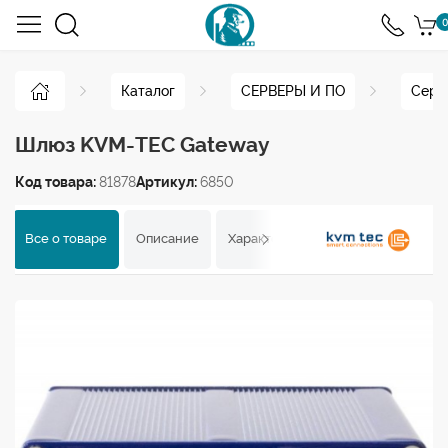
0
Каталог
СЕРВЕРЫ И ПО
Серв
Шлюз KVM-TEC Gateway
Код товара:
81878
Артикул:
6850
Все о товаре
Описание
Характеристики
Отзывы