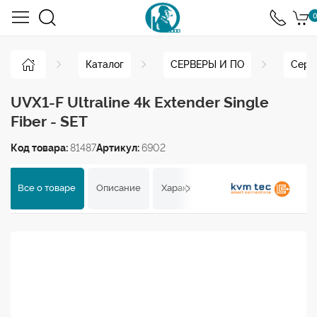
0
Каталог
СЕРВЕРЫ И ПО
Серв
UVX1-F Ultraline 4k Extender Single
Fiber - SET
Код товара:
81487
Артикул:
6902
Все о товаре
Описание
Характеристики
Отзывы