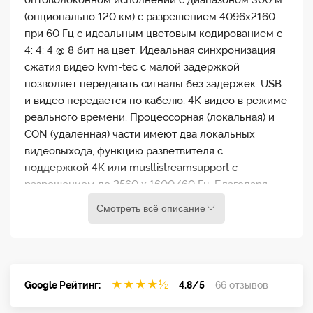
(опционально 120 км) с разрешением 4096x2160
при 60 Гц с идеальным цветовым кодированием с
4: 4: 4 @ 8 бит на цвет. Идеальная синхронизация
сжатия видео kvm-tec с малой задержкой
позволяет передавать сигналы без задержек. USB
и видео передается по кабелю. 4K видео в режиме
реального времени. Процессорная (локальная) и
CON (удаленная) части имеют два локальных
видеовыхода, функцию разветвителя с
поддержкой 4K или musltistreamsupport с
разрешением до 2560 x 1600/60 Гц. Благодаря
обновлению коммутации до 2000 конечных точек
Смотреть всё описание
расширитель 4K ULTRALINE DP 1.2 в сочетании со
стандартным сетевым коммутатором 10G может
быть интегрирован в систему матричной
коммутации. Переключение может быть
★
★
★
★
½
выполнено либо через экранное меню с
Google Рейтинг:
4.8/5
66 отзывов
комбинацией клавиш, либо напрямую через