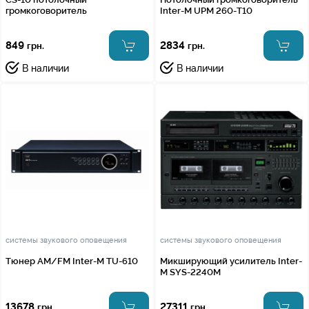
громкоговоритель
Inter-M UPM 260-T10
849
2834
грн.
грн.
В наличии
В наличии
системы звукового оповещения
системы звукового оповещения
Тюнер AM/FM Inter-M TU-610
Микширующий усилитель Inter-
M SYS-2240M
13678
27311
грн.
грн.