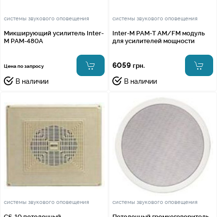
системы звукового оповещения
системы звукового оповещения
Микширующий усилитель Inter-
Inter-M PAM-T AM/FM модуль
M PAM-480A
для усилителей мощности
6059
грн.
Цена по запросу
В наличии
В наличии
системы звукового оповещения
системы звукового оповещения
CS-10 потолочный
Потолочный громкоговоритель