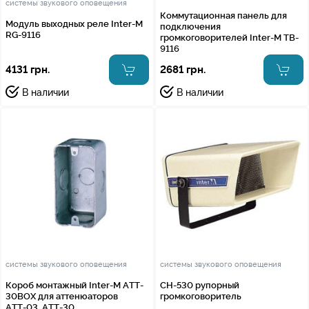
системы звукового оповещения
Коммутационная панель для
Модуль выходных реле Inter-M
подключения
RG-9116
громкоговорителей Inter-M TB-
9116
4131 грн.
2681 грн.
В наличии
В наличии
системы звукового оповещения
системы звукового оповещения
Короб монтажный Inter-M ATT-
CH-530 рупорный
30BOX для аттенюаторов
громкоговоритель
АТТ-03, АТТ-30