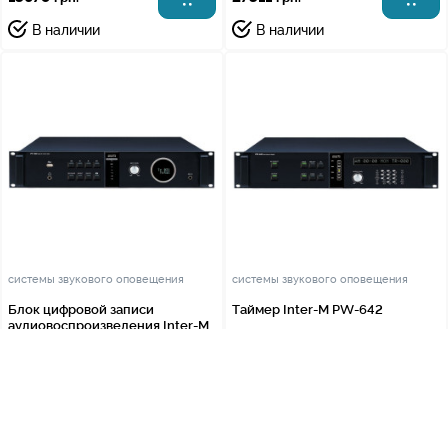
В наличии
В наличии
системы звукового оповещения
системы звукового оповещения
Блок цифровой записи
Таймер Inter-M PW-642
аудиовоспроизведения Inter-M
PV-632
8492
11291
грн.
грн.
В наличии
В наличии