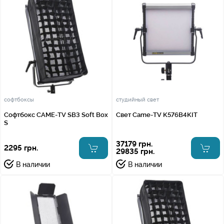
софтбоксы
студийный свет
Софтбокс CAME-TV SB3 Soft Box
Свет Came-TV K576B4KIT
S
37179 грн.
2295 грн.
29835 грн.
В наличии
В наличии