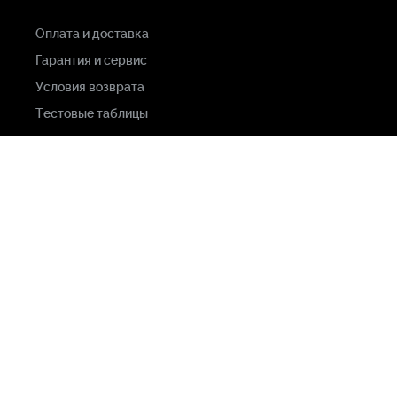
Оплата и доставка
Гарантия и сервис
Условия возврата
Тестовые таблицы
Каталог
Студийный
свет
Видеокамеры
Свет
и
грип
Студийная
техника
">
Серверы