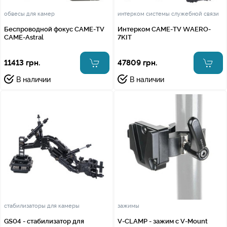
обвесы для камер
интерком системы служебной связи
Беспроводной фокус CAME-TV
Интерком CAME-TV WAERO-
CAME-Astral
7KIT
11413 грн.
47809 грн.
В наличии
В наличии
стабилизаторы для камеры
зажимы
GS04 - стабилизатор для
V-CLAMP - зажим с V-Mount