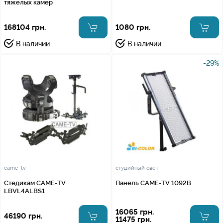
тяжелых камер
168104 грн.
1080 грн.
В наличии
В наличии
-29%
came-tv
студийный свет
Стедикам CAME-TV
Панель CAME-TV 1092B
LBVL4ALBS1
16065 грн.
46190 грн.
11475 грн.