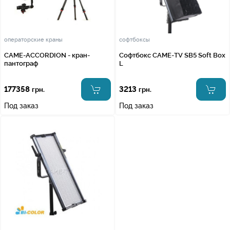
операторские краны
софтбоксы
CAME-ACCORDION - кран-
Софтбокс CAME-TV SB5 Soft Box
пантограф
L
177358
3213
грн.
грн.
Под заказ
Под заказ