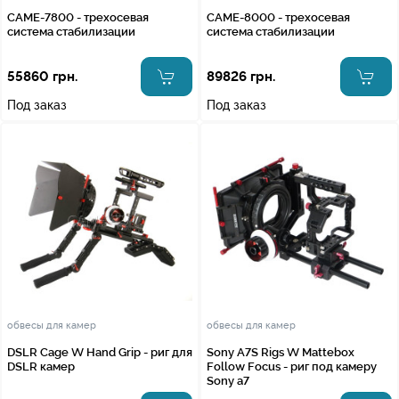
CAME-7800 - трехосевая
CAME-8000 - трехосевая
система стабилизации
система стабилизации
55860 грн.
89826 грн.
Под заказ
Под заказ
обвесы для камер
обвесы для камер
DSLR Cage W Hand Grip - риг для
Sony A7S Rigs W Mattebox
DSLR камер
Follow Focus - риг под камеру
Sony a7