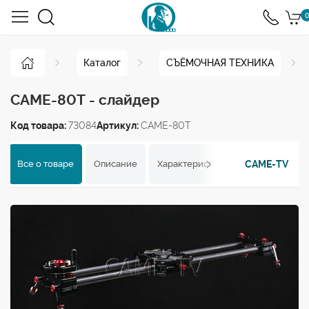
0
Каталог
СЪЁМОЧНАЯ ТЕХНИКА
CAME-80T - слайдер
Код товара:
73084
Артикул:
CAME-80T
CAME-TV
Все о товаре
Описание
Характеристики
Отзывы